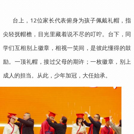
台上，12位家长代表俯身为孩子佩戴礼帽，指
尖轻抚帽檐，目光里藏着说不尽的叮咛。台下，同
学们互相别上徽章，相视一笑间，是彼此懂得的鼓
励。一顶礼帽，接过父母的期许；一枚徽章，别上
成人的担当。从此，少年加冠，大任始承。