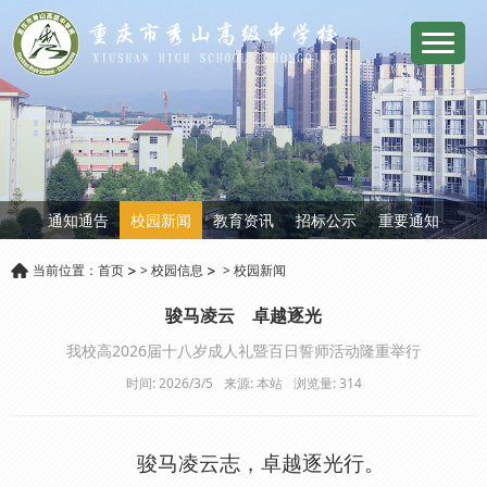
通知通告
校园新闻
教育资讯
招标公示
重要通知
当前位置：
首页
>
校园信息
>
校园新闻
骏马凌云 卓越逐光
我校高2026届十八岁成人礼暨百日誓师活动隆重举行
时间: 2026/3/5
来源: 本站
浏览量:
314
骏马凌云志，卓越逐光行。