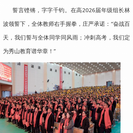
誓言铿锵，字字千钧。在高2026届年级组长林
波领誓下，全体教师右手握拳，庄严承诺：“奋战百
天，我们誓与全体同学同风雨；冲刺高考，我们定
为秀山教育谱华章！”