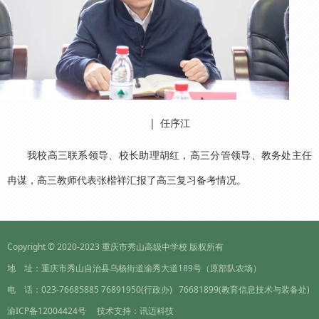
| 任序江
我校高三联系领导、校长助理胡红，高三分管领导、教务处主任
冉谋，高三教师代表张楷祥汇报了高三复习备考情况。
Copyright © 2020-2023
重庆市秀山高级中学校
版权所有
地 址：重庆市秀山自治县乌杨街道渝秀大道189号（原部队农场）
电 话：023-76685885 76891950(行政办) 76681899(教育信息技术与装备处)
渝ICP备12004424号
技术支持：
讯迈科技