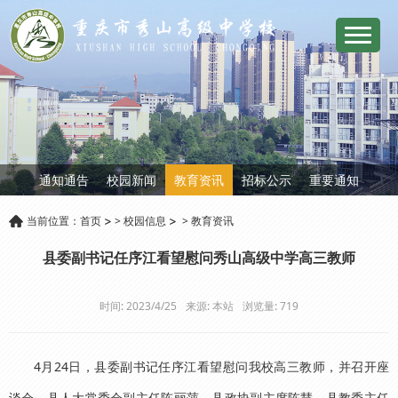
通知通告
校园新闻
教育资讯
招标公示
重要通知
当前位置：
首页
>
校园信息
>
教育资讯
县委副书记任序江看望慰问秀山高级中学高三教师
时间: 2023/4/25
来源: 本站
浏览量:
719
4月24日，县委副书记任序江看望慰问我校高三教师，并召开座
谈会。县人大常委会副主任陈丽萍，县政协副主席陈慧，县教委主任