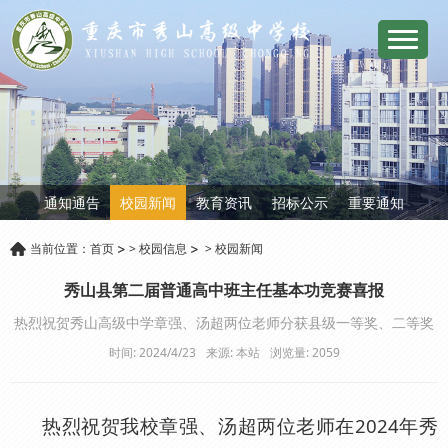
通知通告
校园新闻
教育资讯
招标公示
重要通知
当前位置：
首页
>
校园信息
>
校园新闻
秀山县第二届普通高中班主任基本功竞赛喜报
热烈祝贺秀山高级中学章强、汤超两位老师分获县级一等奖、二等奖
时间: 2024/4/23
来源: 本站
浏览量:
2059
热烈祝贺我校章强、汤超两位老师在2024年秀